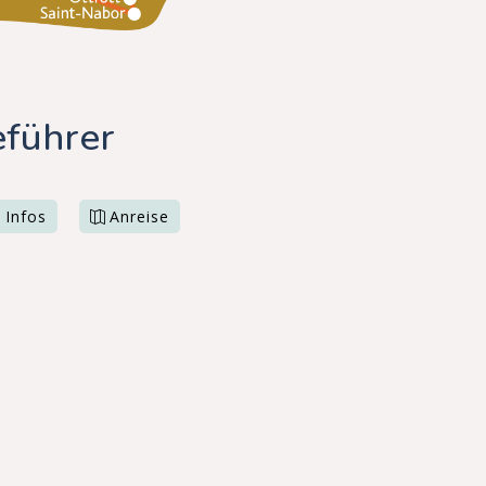
eführer
 Infos
Anreise