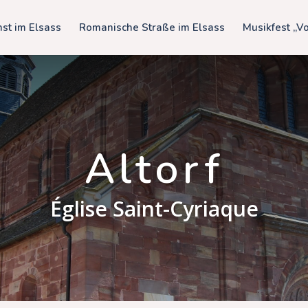
st im Elsass
Romanische Straße im Elsass
Musikfest „V
Altorf
Église Saint-Cyriaque